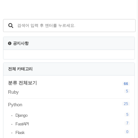
이썬을 쓰고 싶은 욕구가 분출되게 된다.
그렇다면 이것을 어떻게 해결할 수 있을
까? 그것이 바로 pyenv이다. pyenv 깃허브
에서 소개하다 시피 "Simple Python
Version Management"라고 한다. 여러 파
이썬 버전을 쓸 수 있게 도와준다는 뜻이
다. 물론 바닐라 파이썬 버전, 최신 버전을
공지사항
그냥 설치하는 법도 있다. 시스템 상의 파
이썬을 쓰는 방법도 있다. 하..
전체 카테고리
분류 전체보기
66
5
Ruby
25
Python
5
Django
7
FastAPI
0
Flask