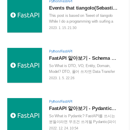
Java. Dependency injection is a principle
Python/FastAPI
that helps to achieve an inversion of
Events that tiangolo(Sebastián Ramírez) who is creator of FastAPI went through, and My Opinion
control. A dependency injection framework
This post is based on Tweet of tiangolo
can significantly improve the flexibility of a
While I do a programming with surfing a
language with static typing. Im..
twitter, I saw some tweets of tiangolo, who
2023. 1. 15. 21:30
is creater of FastAPI, that he went through
it When he created the framework, 1.5
years ago. It was a funny contents about a
job description. It was funny that it has
Python/FastAPI
been only for 1.5 years that the framework
FastAPI 알아보기 - Schema 다루기 혹은 DTO, Entity, DAO 등
has been developed but the job required
So What is DTO, VO, Entity, Domain,
4+ years of experience. ..
Model? DTO, 풀어 쓰자면 Data Transfer
Object이다. 직역하자면, "정보 전송 객
2023. 1. 5. 22:26
체"인데, 사실 이렇게 말하면 이해하기가
어려울 수 있다. 잘 풀어보면 계층 간 데이
터 전송을 위해 도메인 모델 대신 사용되
는 객체라고 보면 된다. 이런 DTO는 파이
Python/FastAPI
썬, C++, 자바와 같이 object-oriented
FastAPI 알아보기 - Pydantic과 직렬화
programming (OOP) 언어에서 사용된다.
So What is Pydantic? FastAPI를 쓰시는
그렇다면 여러분들은 다양하게 들어봤을
분들이라면 무조건 쓰게될 Pydantic(파이
것이다, DTO, VO, Entity, Domain, Model
단틱), 바로 데이터 직렬화와, 역직렬화에
2022. 12. 24. 10:54
등등이다. 이것들에 대해 간단하게 이야기