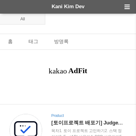
Kani Kim Dev
All
홈
태그
방명록
Product
[토이프로젝트 배포기] JudgeYourPrompt의 백엔드 편 : Python(파이썬), FastAPI, DDD, Dependency Injector, SQLAlchemy, Alembic, DI, IoC 그외 등등
목차1. 토이 프로젝트 고민하기2. 스택 정