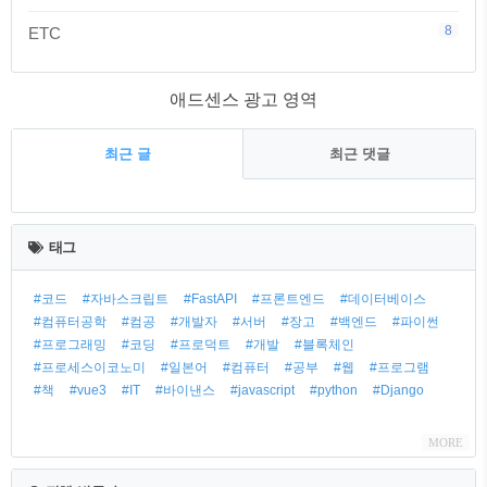
8
ETC
애드센스 광고 영역
최근 글
최근 댓글
최
근
태그
글
#코드
#자바스크립트
#FastAPI
#프론트엔드
#데이터베이스
#컴퓨터공학
#컴공
#개발자
#서버
#장고
#백엔드
#파이썬
#프로그래밍
#코딩
#프로덕트
#개발
#블록체인
#프로세스이코노미
#일본어
#컴퓨터
#공부
#웹
#프로그램
#책
#vue3
#IT
#바이낸스
#javascript
#python
#Django
MORE