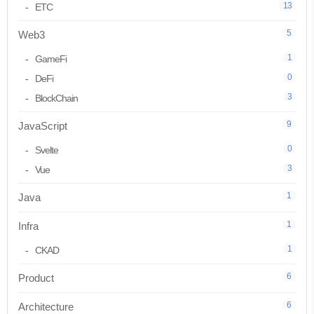
13
ETC
5
Web3
1
GameFi
0
DeFi
3
BlockChain
9
JavaScript
0
Svelte
3
Vue
1
Java
1
Infra
1
CKAD
6
Product
6
Architecture