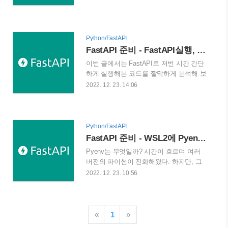
필요한 데이터 검증 도구이다. 공식 문서
해보려고 한다. Entity : 엔티티의 경우 ID
에서도 Data validation과 settings
로 구성된 class이다. Entity의 경우 실제
management으로 소개하고 있다. 그렇다
DataBase와 1:1로 ..
면 데이터 직렬화(Serialization)과 역직렬
Python/FastAPI
화(Deserialization)에 대해서 궁금하신 분
FastAPI 준비 - FastAPI실행, Query Parameter, Request Body
들이 있을 것이다. 이에대해 설명하고 넘
이번 글에서는 FastAPI로 저번 시간 간단
어가겠다. Data Serialization 직렬화란 데
하게 실행해본 코드를 짤막하게 분석해 보
이터를 전송하거나, 저장할 수 있게 특정
고, 각 코드가 무엇을 의미하는지 살펴보
2022. 12. 23. 14:06
한 포맷으로 데이터를 변화시키는 것이다.
겠다. 그러면 먼저 가장 기본적인 코드부
즉, 파일 시스템이나, 데이터베이스 혹은
터 살펴보도록 하겠다. main function from
네트워크를 통해 전송할 수 있게 일련된
fastapi import FastAPI app = FastAPI()
바이트로 변경시키는 것이다. 이 과정의
@app.get("/") async def main(): return
Python/FastAPI
반대가 바로 역직렬화(De..
{"message": "Hello world!"} 위으 코드는 이
FastAPI 준비 - WSL2에 Pyenv 및 FastAPI 설치하기
번 글에서 사용할 함수이며, FastAPI 서비
Pyenv는 무엇일까? 시간이 흐르며 여러
스를 더욱 크게 만들기 위한 첫 걸음이기
버전의 파이썬이 진화해왔다. 하지만, 그
도 하다. 가장 눈여겨 볼 점은 바로 app =
버전들 중에서 내게 맞는 버전, 버전마다
2022. 12. 23. 10:56
FastAPI()부분이다. app = FastAPI() 이 라
다른 패키지, 그리고 프레임워크의 지원
인은 FastAPI의 가장 기본타입이 되는 코
여부 등이 산재해있다. 그렇다면 여기서
드다. 변수에다가 FastAPI 클래스를 선언
이러한 생각을 하게 될것이다. "아니, 그러
하고..
면 여러 파이썬을 쓰고 싶단 말이다!" 그렇
«
1
»
다, 결국은 파이썬을 번갈아가며 여러 파