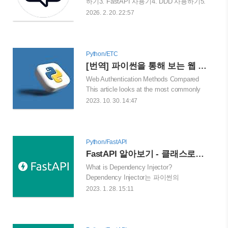
하기3. FastAPI 사용기4. DDD 사용하기5.
추후 개발 개선 방향 1. 토이 프로젝트 고
2026. 2. 20. 22:57
민하기 : LLM이 범람하는 시대와 나의 번
아웃 LLM이 범람하는 시대다. ChatGPT부
터 Gemini, Claude, 그리고 Grok 등등. 다
양한 AI LLM 서비스들이 범람하는 시대다.
Python/ETC
누구는 OpenAI의 ChatGPT를 가장 좋다고
[번역] 파이썬을 통해 보는 웹 인증 및 인가 방법 1편 - HTTP, JWT, 세션(Session), 쿠키(Cookie) 등
생각하고, 누군가는 Gemini의 상요성을 좋
Web Authentication Methods Compared
게 평가하고, 혹자는 Claude를 좋아한다.
This article looks at the most commonly
이렇게 다양한 AI 서비스에 대한 취향이
used web authentication methods.
2023. 10. 30. 14:47
넘쳐나는 시대에 각자의 취향에 맞는 서비
testdriven.io 이 글에서는 웹 인증을 위해
스에 입력하는 LLM 프롬프트도 다양하다.
가장 보편적으로 사용되는 방법들을 파이
그리고 그 프롬프트의 결과도 시시각각 다
썬 웹 개발자 관점에서 볼 것이다.
르다. 나도 다양한 모델을 사용하며 입맛
Authentication(인증) vs Authorization(인
Python/FastAPI
에 맞게 프롬프트를 입력하고 그 프..
가) Authentication(인증)은 유저나 디바이
FastAPI 알아보기 - 클래스로서 의존, Dependency Injection, Dependency Injector
스가 제한된 시스템에 접근하려 할 때 신
What is Dependency Injector?
원을 증명하는 프로세스면, 인가는 주어진
Dependency Injector는 파이썬의
시스템 내에서 특정한 태스크를 허락받았
Dependency Injection(이하, DI)을 위한 프
2023. 1. 28. 15:11
는지에 대한 증명 프로세스라고 보면 될
레임워크다. 먼저 소개글을 보겠다.
것이다. 간단히 말하자면, 인증 : 넌 누구인
Originally dependency injection pattern got
가? 인가 : 넌 뭘 할 수 있는가? 인증이 먼
popular in languages with static typing like
저이며 그 후에 인가가..