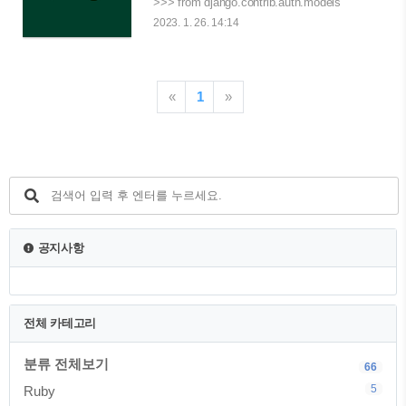
>>> from django.contrib.auth.models
import User >>> user =
2023. 1. 26. 14:14
User.objects.create_user('john',
'lennon@thebeatles.com', 'johnpassword')
# At this point, user is a User object that
has already been saved # to the database.
«
1
»
You can continue to change its attributes #
if you want to change other fields. >>>
user.last_name = 'Lennon' >>> user.save()
일단 기본적인 장고의 User모델은
django...
공지사항
전체 카테고리
분류 전체보기
66
5
Ruby