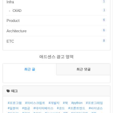
1
Infra
1
CKAD
6
Product
6
Architecture
8
ETC
애드센스 광고 영역
최근 글
최근 댓글
최
근
태그
글
#프로그램
#자바스크립트
#개발자
#책
#python
#프로그래밍
#일본어
#컴공
#데이터베이스
#코드
#프론트엔드
#바이낸스