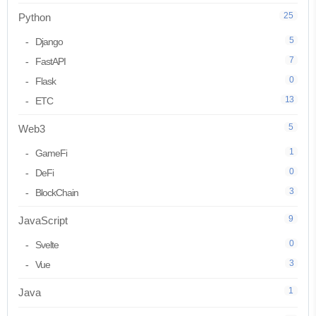
25
Python
5
Django
7
FastAPI
0
Flask
13
ETC
5
Web3
1
GameFi
0
DeFi
3
BlockChain
9
JavaScript
0
Svelte
3
Vue
1
Java