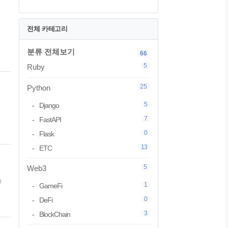
전체 카테고리
분류 전체보기
66
5
Ruby
을
25
Python
5
Django
7
FastAPI
0
Flask
13
ETC
년
5
Web3
の
1
GameFi
0
DeFi
3
BlockChain