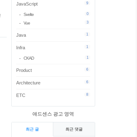
9
JavaScript
ve) 1편
0
Svelte
할
3
Vue
가
1
Java
1
Infra
1
CKAD
6
Product
6
Architecture
8
ETC
애드센스 광고 영역
최근 글
최근 댓글