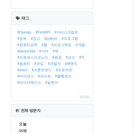
최
근
태그
글
#Django
#FastAPI
#자바스크립트
#공부
#장고
#python
#프로그램
#컴퓨터공학
#웹
#프로그래밍
#개발
#javascript
#서버
#책
#프로세스이코노미
#컴공
#코드
#IT
#컴퓨터
#코딩
#개발자
#백엔드
#vue3
#프론트엔드
#프로덕트
#바이낸스
#파이썬
#블록체인
#데이터베이스
#일본어
MORE
전체 방문자
오늘
어제