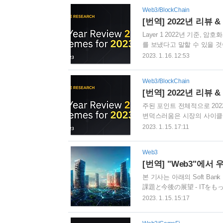
으로 BNB체인이 연중 차트 
Web3/BlockChain
적인 상승세를 이어왔으며, 
[번역] 2022년 리뷰 & 
승세를 보였다. 사실, BNB..
Layer 1 2022년 기준,
를 보냈다고 말할 수 있을 것이
Proof-of-Work("PoW, 작
2023. 1. 16. 12:53
에코시스템의 내파까지 말이다. 
도 발표되었다. 주목할만한 현
Web3/BlockChain
시장 점유율을 얻었으며, 솔라나
[번역] 2022년 리뷰 
주된 포인트 전체적으로 202
변덕스러움은 시장의 사이클에
다, 그리고 우리는 조심스럽게 
2023. 1. 15. 17:11
이더리움은 Proof-of-St
간, 시장 파이를 차지했으며, A
Web3
게 있어서는 아주 강력한 유입이 있
[번역] "Web3"에
동안 (이더리움으..
본 기사는 아래의 Soft B
課題と今後の展望 - IT
「Web3（ウェブスリー）
2023. 1. 15. 15:17
たらすのでしょうか。 NFTやメ
"Web3(웹3)"이지만, We