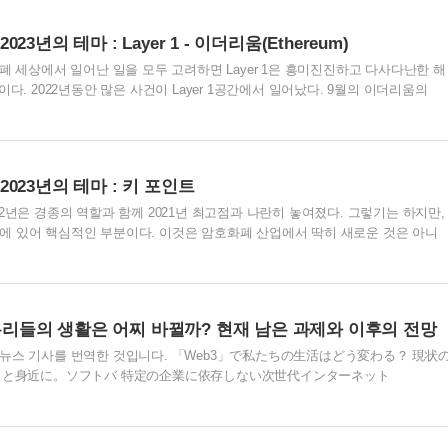
1위를 차지하는 등 강세를 이어가고 있다. DeFi 측면에서 BNB체인은 연중 지속
지난 5월까지 비교적 견조한 모습을 보이다가 테라 생태계 붕괴에 따른 강한 상
2023년의 테마 : Layer 1 - 이더리움(Ethereum)
 암호화폐 세상에서 일어난 일을 모두 고려하면 Layer 1은 흥미진진하고 다사다난한 해
다. 2022년동안 많은 사건이 Layer 1공간에서 일어났다. 9월의 이더리움의
업 증명 방식")에서 Proof-of-Stake("PoS, 지분 증명 방식")으로의 전환부터, 5월 테라
Aptos의 그들의 메인넷부터 Sui가 곧 하기로 예정된 것 까지 새로운 Layer 1
역 BNB 체인과 이를 주도하는 L2 솔루션, 폴리곤이 테라가 나가고 남은 공백
는 FTX 파산에 따라 영향을 크게 받은 Layer 1이 된, 도전적인 한해 였다..
& 2023년의 테마 : 키 포인트
2년은 경종의 역할과 함께 2021년 최고점과 나란히 놓여졌다. 그렇기는 하지만,
 있어 핵심적인 부분이다. 이것은 암호화폐 산업에서 딱히 새로운 것은 아니
낙관적인 전망을 2023년에 바라본다. L1(Layer 1)에게는 다사다난한 해였다.
ake(지분 증명 방식)으로 전환했으며, BNB체인과 폴리곤은 테라의 붕괴에서 남은 공
ptos나 Sui같은 새로운 L1은 시장으로의 첫 침략을 만들어냈다. L2(Layer 2)에
던 히트친 2022년이었다. TVL(Total Value Locked, 예치된 자금)은 2022
서 우리들의 생활은 어찌 바뀔까? 현재 남은 과제와 이후의 전망
ank 뉴스 기사를 번역한 것입니다. 「Web3」で私たちの生活はどう変わる？ 現状
をもっと身近に。ソフトバ 特定の企業に依存しない次世代インターネット
」ですが、Web3の活用が普及することで、私たちの生活にどのような変化をも
タバースなど www.softbank.jp 특정한 기업에 의존하지 않는 차세대 인터넷
b3의 활용이 보급되는 것에서, 우리들의 생활에 어떤 변화를 가져올 것인가? NFT나