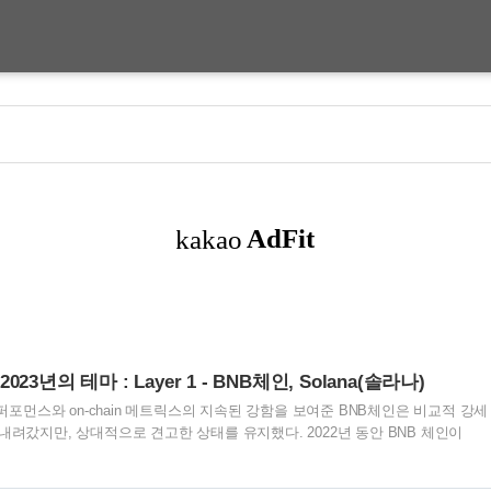
2023년의 테마 : Layer 1 - BNB체인, Solana(솔라나)
 퍼포먼스와 on-chain 메트릭스의 지속된 강함을 보여준 BNB체인은 비교적 강세
내려갔지만, 상대적으로 견고한 상태를 유지했다. 2022년 동안 BNB 체인이
), Solana(-93%), 그리고 아발란체(-88%)를 보여줬다. On-chain 메트릭스는 
두번째로 많은 300만으로 2022년을 마무리했다. 일일 활성 지갑주소는, 다른 한편