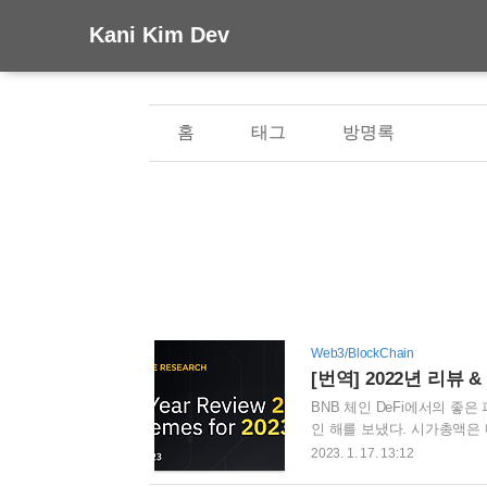
Kani Kim Dev
홈
태그
방명록
Web3/BlockChain
[번역] 2022년 리뷰 & 
BNB 체인 DeFi에서의 좋은
인 해를 보냈다. 시가총액은 
~55%하락할때, 이더리움(-67%
2023. 1. 17. 13:12
일 거래가 Solana에 이어 