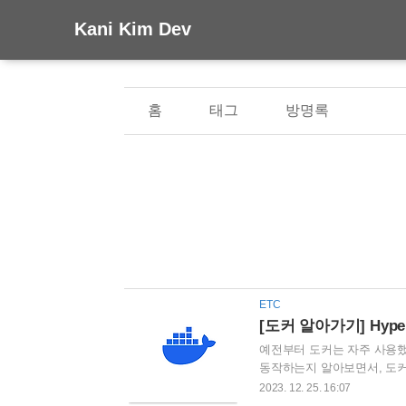
Kani Kim Dev
홈
태그
방명록
ETC
[도커 알아가기] Hyper
예전부터 도커는 자주 사용했
동작하는지 알아보면서, 도커 파
란 무엇인가? 가상화, Virtual M
2023. 12. 25. 16:07
받는다. 그렇다면 도커와 비교