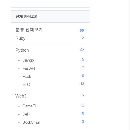
전체 카테고리
분류 전체보기
66
5
Ruby
25
Python
5
Django
7
FastAPI
0
Flask
13
ETC
5
Web3
1
GameFi
0
DeFi
3
BlockChain