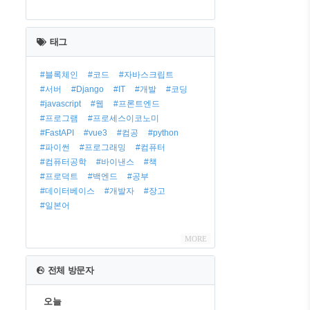
최
근
태그
글
#블록체인
#코드
#자바스크립트
#서버
#Django
#IT
#개발
#코딩
#javascript
#웹
#프론트엔드
#프로그램
#프로세스이코노미
#FastAPI
#vue3
#컴공
#python
#파이썬
#프로그래밍
#컴퓨터
#컴퓨터공학
#바이낸스
#책
#프로덕트
#백엔드
#공부
#데이터베이스
#개발자
#장고
#일본어
MORE
전체 방문자
오늘