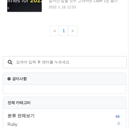
일어난 일을 모두 고려하면 Layer 1은 흥미
진진하고 다사다난한 해를 보냈다고 말할
2023. 1. 16. 12:53
수 있을 것이다. 2022년동안 많은 사건이
Layer 1공간에서 일어났다. 9월의 이더리
움의 Proof-of-Work("PoW, 작업 증명 방
식")에서 Proof-of-Stake("PoS, 지분 증명
«
1
»
방식")으로의 전환부터, 5월 테라 에코시스
템의 내파까지 말이다. Aptos의 그들의 메
인넷부터 Sui가 곧 하기로 예정된 것 까지
새로운 Layer 1도 발표되었다. 주목할만한
현역 BNB 체인과 이를 주도하는 L2 솔루
션, 폴리곤이 테라가 나가고 남은 공백을
시장 점유율을 얻었으며, 솔라나는 FTX 파
산에 따라 영향을 크게 받은 Layer 1이 된,
공지사항
도전적인 한해 였다..
전체 카테고리
분류 전체보기
66
5
Ruby