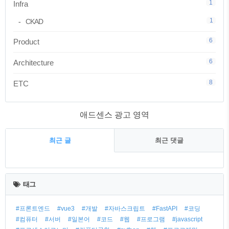
1
Infra
1
CKAD
6
Product
6
Architecture
8
ETC
애드센스 광고 영역
최근 글
최근 댓글
최
근
태그
글
#프론트엔드
#vue3
#개발
#자바스크립트
#FastAPI
#코딩
#컴퓨터
#서버
#일본어
#코드
#웹
#프로그램
#javascript