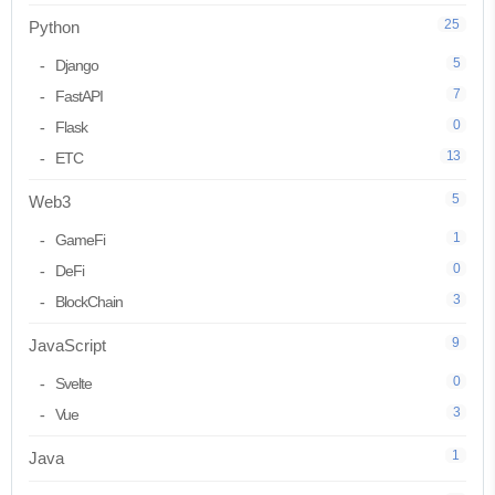
25
Python
5
Django
7
FastAPI
0
Flask
13
ETC
5
Web3
1
GameFi
0
DeFi
3
BlockChain
9
JavaScript
0
Svelte
3
Vue
1
Java