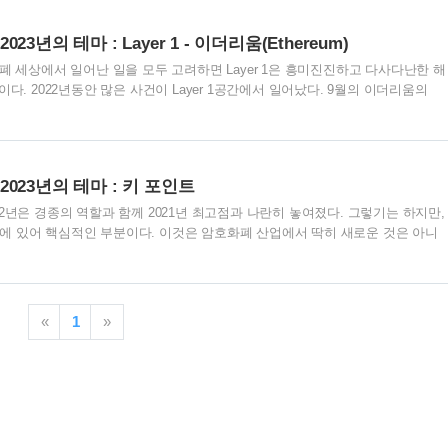
1위를 차지하는 등 강세를 이어가고 있다. DeFi 측면에서 BNB체인은 연중 지속
지난 5월까지 비교적 견조한 모습을 보이다가 테라 생태계 붕괴에 따른 강한 상
2023년의 테마 : Layer 1 - 이더리움(Ethereum)
 암호화폐 세상에서 일어난 일을 모두 고려하면 Layer 1은 흥미진진하고 다사다난한 해
다. 2022년동안 많은 사건이 Layer 1공간에서 일어났다. 9월의 이더리움의
업 증명 방식")에서 Proof-of-Stake("PoS, 지분 증명 방식")으로의 전환부터, 5월 테라
Aptos의 그들의 메인넷부터 Sui가 곧 하기로 예정된 것 까지 새로운 Layer 1
역 BNB 체인과 이를 주도하는 L2 솔루션, 폴리곤이 테라가 나가고 남은 공백
는 FTX 파산에 따라 영향을 크게 받은 Layer 1이 된, 도전적인 한해 였다..
& 2023년의 테마 : 키 포인트
2년은 경종의 역할과 함께 2021년 최고점과 나란히 놓여졌다. 그렇기는 하지만,
 있어 핵심적인 부분이다. 이것은 암호화폐 산업에서 딱히 새로운 것은 아니
낙관적인 전망을 2023년에 바라본다. L1(Layer 1)에게는 다사다난한 해였다.
ake(지분 증명 방식)으로 전환했으며, BNB체인과 폴리곤은 테라의 붕괴에서 남은 공
ptos나 Sui같은 새로운 L1은 시장으로의 첫 침략을 만들어냈다. L2(Layer 2)에
던 히트친 2022년이었다. TVL(Total Value Locked, 예치된 자금)은 2022
«
1
»