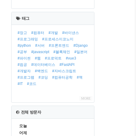
최
근
태그
글
#장고
#컴퓨터
#개발
#바이낸스
#프로그래밍
#프로세스이코노미
#python
#서버
#프론트엔드
#Django
#공부
#javascript
#블록체인
#일본어
#파이썬
#웹
#프로덕트
#vue3
#컴공
#데이터베이스
#FastAPI
#개발자
#백엔드
#자바스크립트
#프로그램
#코딩
#컴퓨터공학
#책
#IT
#코드
MORE
전체 방문자
오늘
어제