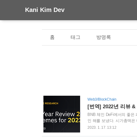
Kani Kim Dev
홈
태그
방명록
Web3/BlockChain
[번역] 2022년 리뷰 & 
BNB 체인 DeFi에서의 좋은
인 해를 보냈다. 시가총액은 
~55%하락할때, 이더리움(-67%
2023. 1. 17. 13:12
일 거래가 Solana에 이어 