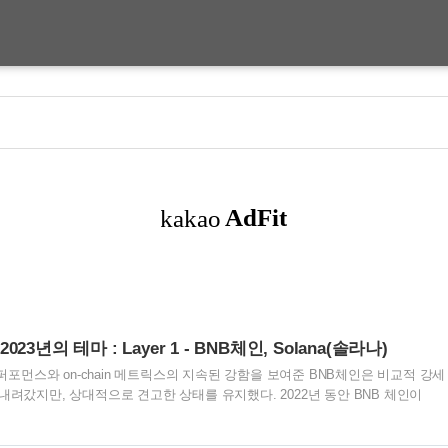
2023년의 테마 : Layer 1 - BNB체인, Solana(솔라나)
 퍼포먼스와 on-chain 메트릭스의 지속된 강함을 보여준 BNB체인은 비교적 강세
내려갔지만, 상대적으로 견고한 상태를 유지했다. 2022년 동안 BNB 체인이
), Solana(-93%), 그리고 아발란체(-88%)를 보여줬다. On-chain 메트릭스는 
두번째로 많은 300만으로 2022년을 마무리했다. 일일 활성 지갑주소는, 다른 한편