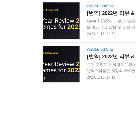
으로 BNB체인이 연중 차트 
Web3/BlockChain
적인 상승세를 이어왔으며, 
[번역] 2022년 리뷰 & 
승세를 보였다. 사실, BNB..
Layer 1 2022년 기준,
를 보냈다고 말할 수 있을 것이
Proof-of-Work("PoW, 작
2023. 1. 16. 12:53
에코시스템의 내파까지 말이다. 
도 발표되었다. 주목할만한 현
Web3/BlockChain
시장 점유율을 얻었으며, 솔라나
[번역] 2022년 리뷰 
주된 포인트 전체적으로 202
변덕스러움은 시장의 사이클에
다, 그리고 우리는 조심스럽게 
2023. 1. 15. 17:11
이더리움은 Proof-of-St
간, 시장 파이를 차지했으며, A
게 있어서는 아주 강력한 유입이 있
동안 (이더리움으..