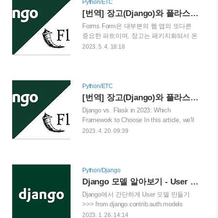
Authentication(인증) vs Authorization(인
Python/ETC
가) Authentication(인증)은 유저나 디바이
[번역] 장고(Django)와 플라스크(Flask) : 2023년 어떤 것을 선택해야 하는가? 2편
스가 제한된 시스템에 접근하려 할 때 신
Forms Form은 대부분의 웹 앱의 또다른
원을 증명하는 프로세스면, 인가는 주어진
중요한 파트이며, 장고는 패키지화되서 온
시스템 내에서 특정한 태스크를 허락받았
다. 인풋 핸들링과 함께, CSRF(Cross-Site
2023. 5. 4. 18:18
는지에 대한 증명 프로세스라고 보면 될
Request Forgery), XSS(Cross-Site
것이다. 간단히 말하자면, 인증 : 넌 누구인
Scripting), 그리고 SQL Injection같은 다양
가? 인가 : 넌 뭘 할 수 있는가? 인증이 먼
한 보안 위협들을 다루는 서버 사이드 검
저이며 그 후에 인가가..
증을 가지고 있다. 이것들은 ModelForms
Python/ETC
이라는 Data Model들을 통해 생성되며 어
[번역] 장고(Django)와 플라스크(Flask) : 2023년 어떤 것을 선택해야 하는가? 1편
드민 패널과 잘 융합된다. 플라스크는 기
Django vs. Flask in 2023: Which
본적으로는 제공하지 않지만, Flask-WTF
Framework to Choose In this article, we'll
같은 강력한 확장팩이 WTForms와 같이
look at the best use cases for Django and
2023. 4. 20. 09:39
플라스크에 합쳐질 수 있다. WTForms-
Flask along with what makes them unique,
Alchemy는 자동적으로 SQLAlchemy 모델
from an educational and development
에 기반하여 자동적으로 form을 만드는데
standpoint. testdriven.io 2021 JetBrains
사용되며, 장고의 ModelFrom처럼 From과
Python Developers Survey에 따르면
Python/Django
ORM..
Django와 Flask 모두 인기있는 파이썬 웹
Django 모델 알아보기 - User 모델 및 커스터마이징
프레임워크이다. 장고가 전통적으로 아주
Django에서 간단하게 User 모델 만들기
인기있는 파이썬 웹 프레임워크라면, 플라
>>> from django.contrib.auth.models
스크는 탑을 노리기 위해 장고 몇여년 동
import User >>> user =
2023. 1. 26. 14:14
안 따라갔다. 그다지 놀랍지 않은 트렌드