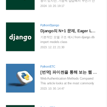
능이 있지만, 가끔씩 답답해서 무언가 안
타까운 경우도 있다. 개인적으로 이번에
2024. 10. 20. 19:17
업무를 진행하면서 우연히 알게 된 django-
model-utils의 Manager를 알게되었고, 그와
동시에 이러한 내용을 정리해 두면 좋을
것 같아서 이번에 한 번 글을 쓰게 되었
Python/Django
다. 먼저 장고 Models, Fields, Manager,
Django의 N+1 문제, Eager Loading, prefetch_related, select_related 등
QuerySet 그리고 Backend에 대해 알아보
기본적인 모델 구조 예시 from django.db
겠다. 전체적인 개요 / General Overview 0.
import models class
Active Record PatternActive Record란?
Customer(models.Model): user =
2023. 12. 22. 21:30
Software Architecture중의 한 가지 패턴→
models.OneToOneField(User, null=True,
RDBMS를 그대로 반영하는 패턴 (비즈니
blank=True,
스 로직과 데이터의 영속성을 하나의 객체
on_delete=models.CASCADE) phone =
에 담아 일체감 있게 통합하는 것)즉..
models.CharField(max_length=20,
Python/ETC
null=True) address =
[번역] 파이썬을 통해 보는 웹 인증 및 인가 방법 1편 - HTTP, JWT, 세션(Session), 쿠키(Cookie) 등
models.CharField(max_length=100,
Web Authentication Methods Compared
null=True) city =
This article looks at the most commonly
models.CharField(max_length=50,
used web authentication methods.
2023. 10. 30. 14:47
null=True) state =
testdriven.io 이 글에서는 웹 인증을 위해
models.CharField(max_length=50,
가장 보편적으로 사용되는 방법들을 파이
null=True) zipcode =
썬 웹 개발자 관점에서 볼 것이다.
models.CharField(max_lengt..