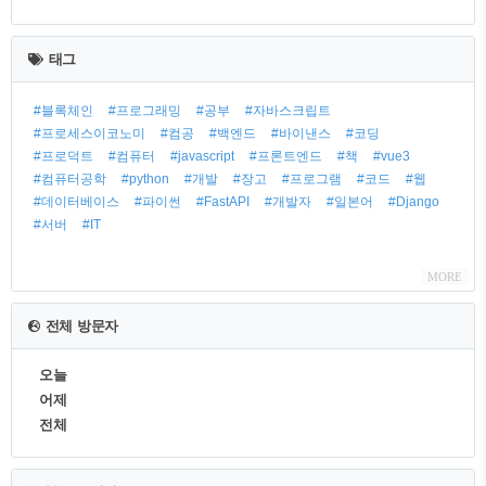
최
근
태그
글
#블록체인
#프로그래밍
#공부
#자바스크립트
#프로세스이코노미
#컴공
#백엔드
#바이낸스
#코딩
#프로덕트
#컴퓨터
#javascript
#프론트엔드
#책
#vue3
#컴퓨터공학
#python
#개발
#장고
#프로그램
#코드
#웹
#데이터베이스
#파이썬
#FastAPI
#개발자
#일본어
#Django
#서버
#IT
MORE
전체 방문자
오늘
어제
전체