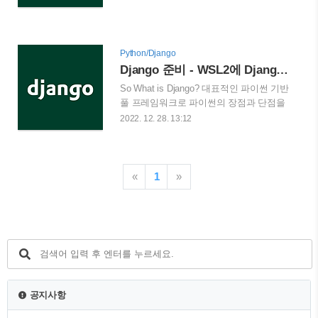
User.objects.create_user('john',
로, 더 가벼운 프레임워크, 마..
'lennon@thebeatles.com', 'johnpassword')
# At this point, user is a User object that
has already been saved # to the database.
Python/Django
You can continue to change its attributes #
Django 준비 - WSL2에 Django 설치하기, MVC, MVT알아보기
if you want to change other fields. >>>
So What is Django? 대표적인 파이썬 기반
user.last_name = 'Lennon' >>> user.save()
풀 프레임워크로 파이썬의 장점과 단점을
일단 기본적인 장고의 User모델은
모두 반영하고 있는 극단적인 장단점을 가
2022. 12. 28. 13:12
django...
지고 있는 프레임워크라고 나는 생각한다.
일단 파이썬의 장점인 다양한 라이브러리
의 사용과 용이한 개발이 있겠지만, 속도
에 대한 한정적인 스피드가 나와서 단점이
«
1
»
라고도 볼 수 있다. 그러면 이 글에서는 간
단하게 Django의 특징을 비롯해, Pyenv를
통한 Django를 설치하고 그에 맞는 여러
라이브러리들을 추가해 보도록 하겠다.
Django, MVT Pattern and MVC Pattern
MVC 패턴은 많이들 들어보셨을 패턴이다.
Model, View, 그리고 Controller라는 구성요
소로 역할을 구분한 패턴이다. 먼저 Model
공지사항
의 경우 Application이 무..