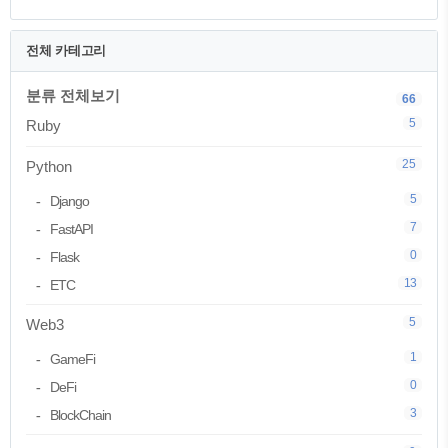
전체 카테고리
분류 전체보기
66
5
Ruby
25
Python
5
Django
7
FastAPI
0
Flask
13
ETC
5
Web3
1
GameFi
0
DeFi
3
BlockChain